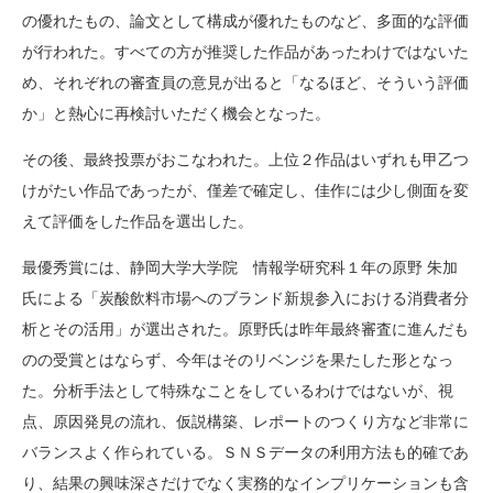
の優れたもの、論文として構成が優れたものなど、多面的な評価
が行われた。すべての方が推奨した作品があったわけではないた
め、それぞれの審査員の意見が出ると「なるほど、そういう評価
か」と熱心に再検討いただく機会となった。
その後、最終投票がおこなわれた。上位２作品はいずれも甲乙つ
けがたい作品であったが、僅差で確定し、佳作には少し側面を変
えて評価をした作品を選出した。
最優秀賞には、静岡大学大学院 情報学研究科１年の原野 朱加
氏による「炭酸飲料市場へのブランド新規参入における消費者分
析とその活用」が選出された。原野氏は昨年最終審査に進んだも
のの受賞とはならず、今年はそのリベンジを果たした形となっ
た。分析手法として特殊なことをしているわけではないが、視
点、原因発見の流れ、仮説構築、レポートのつくり方など非常に
バランスよく作られている。ＳＮＳデータの利用方法も的確であ
り、結果の興味深さだけでなく実務的なインプリケーションも含