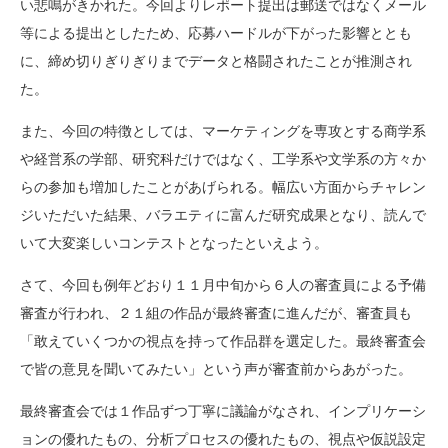
い悲鳴がきかれた。今回よりレポート提出は郵送ではなくメール
等による提出としたため、応募ハードルが下がった影響ととも
に、締め切りぎりぎりまでデータと格闘されたことが推測され
た。
また、今回の特徴としては、マーケティングを専攻とする商学系
や経営系の学部、研究科だけではなく、工学系や文学系の方々か
らの参加も増加したことがあげられる。幅広い方面からチャレン
ジいただいた結果、バラエティに富んだ研究成果となり、読んで
いて大変楽しいコンテストとなったといえよう。
さて、今回も例年どおり１１月中旬から６人の審査員による予備
審査が行われ、２１組の作品が最終審査に進んだが、審査員も
「敢えていくつかの視点を持って作品群を選定した。最終審査会
で皆の意見を聞いてみたい」という声が審査前からあがった。
最終審査会では１作品ずつ丁寧に議論がなされ、インプリケーシ
ョンの優れたもの、分析プロセスの優れたもの、視点や仮説設定