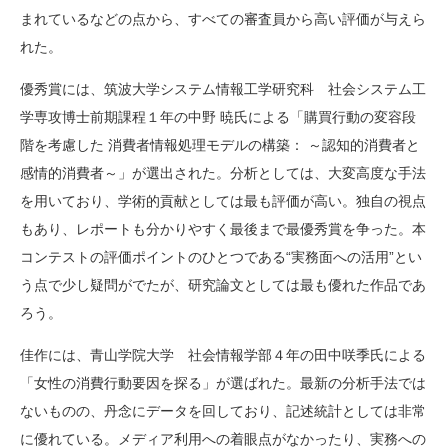
まれているなどの点から、すべての審査員から高い評価が与えら
れた。
優秀賞には、筑波大学システム情報工学研究科 社会システム工
学専攻博士前期課程１年の中野 暁氏による「購買行動の変容段
階を考慮した 消費者情報処理モデルの構築： ～認知的消費者と
感情的消費者～」が選出された。分析としては、大変高度な手法
を用いており、学術的貢献としては最も評価が高い。独自の視点
もあり、レポートも分かりやすく最後まで最優秀賞を争った。本
コンテストの評価ポイントのひとつである“実務面への活用”とい
う点で少し疑問がでたが、研究論文としては最も優れた作品であ
ろう。
佳作には、青山学院大学 社会情報学部４年の田中咲季氏による
「女性の消費行動要因を探る」が選ばれた。最新の分析手法では
ないものの、丹念にデータを回しており、記述統計としては非常
に優れている。メディア利用への着眼点がなかったり、実務への