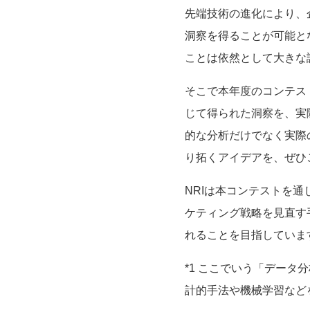
先端技術の進化により、
洞察
を得ることが可能と
ことは依然として大きな
そこで本年度のコンテス
じて得られた洞察を、実
的な分析だけでなく実際
り拓くアイデアを、ぜひ
NRIは本コンテストを
ケティング戦略を見直す
れることを
目指して
いま
*1 ここでいう「デー
計的手法や機械学習など