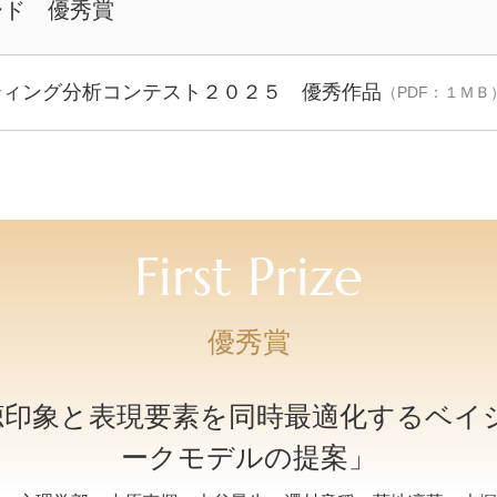
ード 優秀賞
ティング分析コンテスト２０２５ 優秀作品
（PDF：１ＭＢ
First Prize
優秀賞
視聴印象と表現要素を同時最適化するベイ
ークモデルの提案」