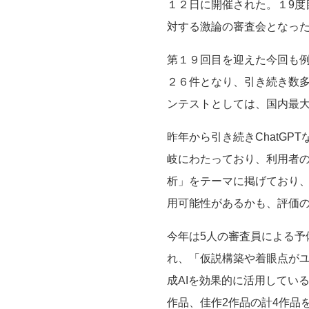
１２日に開催された。１9
対する激論の審査会となっ
第１９回目を迎えた今回も
２６件となり、引き続き数
ンテストとしては、国内最
昨年から引き続きChatGP
岐にわたっており、利用者
析」をテーマに掲げており
用可能性があるかも、評価
今年は5人の審査員による
れ、「仮説構築や着眼点が
成AIを効果的に活用してい
作品、佳作2作品の計4作品