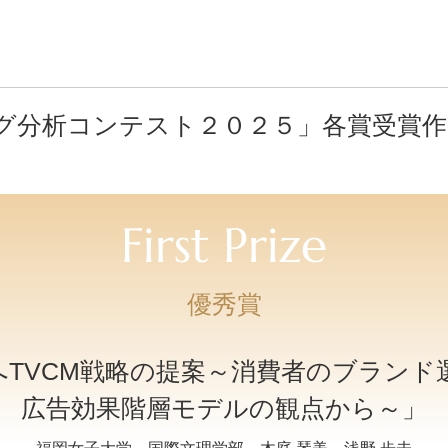
グ分析コンテスト２０２５」各賞受賞作
First Prize
優秀賞
へTVCM戦略の提案～消費者のブランド
広告効果階層モデルの観点から～」