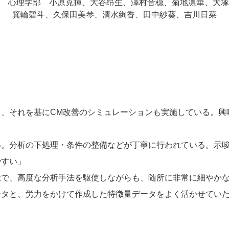
 心理学部 小原克揮、大谷昂生、澤村音穏、菊地凛華、大塚
箕輪碧斗、久保田美琴、清水絢香、田中紗葵、吉川日菜
り、それを基にCM改善のシミュレーションも実施している。興
い。分析の下処理・条件の整備などが丁寧に行われている。示
やすい」
緻で、高度な分析手法を駆使しながらも、随所に非常に細やか
ータと、労力をかけて作成した特徴量データをよく活かせてい