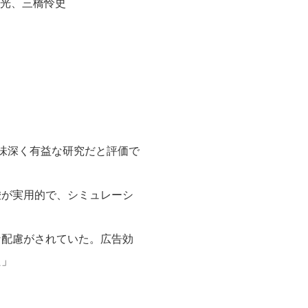
光、三橋怜史
味深く有益な研究だと評価で
唆が実用的で、シミュレーシ
な配慮がされていた。広告効
た」