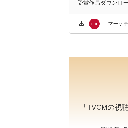
受賞作品ダウンロ
マーケ
「TVCMの