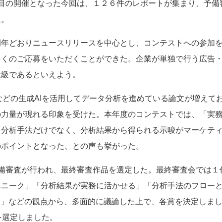
度目の開催となった今回は、１２６件のレポートが集まり、予備
た。
例年どおりニュースリリースを中心とし、コンテストへの参加
多くのご応募をいただくことができた。企業が単独で行う広告
大級であるといえよう。
Tなどの生成AIを活用してデータ分析を進めている論文が増えて
の力量が現れる印象を受けた。本年度のコンテストでは、「実
、分析手法だけでなく、分析結果から得られる示唆がマーケテ
のポイントとなった、との声も挙がった。
予備審査が行われ、最終審査作品を選定した。最終審査会では１
ユニーク」「分析結果が実務に活かせる」「分析手法のフロー
る」などの観点から、多面的に議論した上で、各賞を決定しまし
を選定しました。