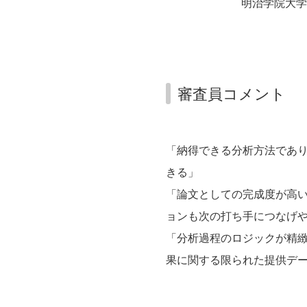
明治学院大学
審査員コメント
「納得できる分析方法であ
きる」
「論文としての完成度が高
ョンも次の打ち手につなげ
「分析過程のロジックが精
果に関する限られた提供デ