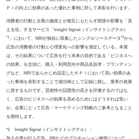
ＰＩの向上に効果のあった優れた事例に対して表彰を行います。
消費者の行動と企業の施策とが相互にもたらす関係や影響を「見
える化」するサービス「Insight Signal（インサイトシグナル）
*1
*2
」において、NRIが独自に収集したシングルソースデータ
から
広告の消費者の行動と心理変化への影響を測定している。本賞
は、その結果について広告を行う本来の目的である「ビジネスへ
の効果」を念頭に、購入・利用意向や商品名訴求・ブランディン
グなど、NRIであらかじめ設定したＫＰＩにおいて高い効果のあ
った事例を表彰することで成功例として記録に残し、業界の発展
に資するものです。芸術性や話題性の高さを評価するのではな
く、広告のビジネスへの効果を高めるためにはどうすれば良い
か、企業にとって広告・マーケティング戦略のご参考となること
を期待します。
*1
Insight Signal（インサイトシグナル）：
加入企業が行う広告、PRなどのプロモーション施策について、