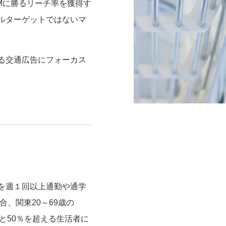
Mに勝るリーチ率を獲得す
ルターゲットではないマ
る交通広告にフォーカス
を週１回以上通勤や通学
、関東20～69歳の
と50％を超える生活者に