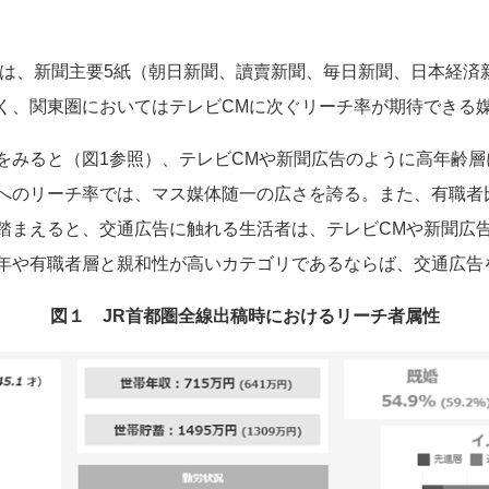
率は、新聞主要5紙（朝日新聞、讀賣新聞、毎日新聞、日本経済
く、関東圏においてはテレビCMに次ぐリーチ率が期待できる
をみると（図1参照）、テレビCMや新聞広告のように高年齢
へのリーチ率では、マス媒体随一の広さを誇る。また、有職者
踏まえると、交通広告に触れる生活者は、テレビCMや新聞広
年や有職者層と親和性が高いカテゴリであるならば、交通広告
図１ JR首都圏全線出稿時におけるリーチ者属性