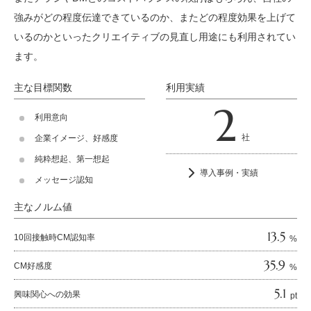
強みがどの程度伝達できているのか、またどの程度効果を上げて
いるのかといったクリエイティブの見直し用途にも利用されてい
ます。
主な目標関数
利用実績
2
利用意向
社
企業イメージ、好感度
純粋想起、第一想起
導入事例・実績
メッセージ認知
主なノルム値
13.5
10回接触時CM認知率
%
35.9
CM好感度
%
5.1
興味関心への効果
pt