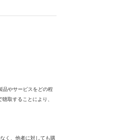
購買、実利用へのコンバージョン調査
S分析
す。製品やサービスをどの程
で聴取することにより、
でなく、他者に対しても購