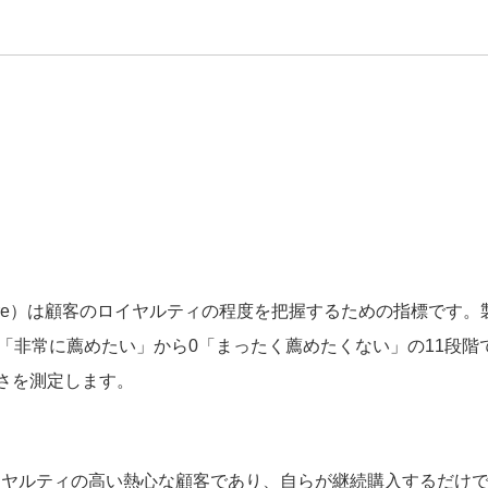
独自カスタムパネル調査
実
タレント力評価
NP
データ提供・活用
ter Score）は顧客のロイヤルティの程度を把握するための指標で
0「非常に薦めたい」から0「まったく薦めたくない」の11段階
さを測定します。
イヤルティの高い熱心な顧客であり、自らが継続購入するだけ