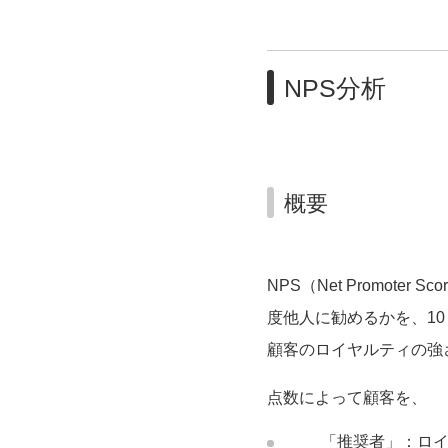
エリア拡大
NPS分析
海外調査
アカデミーパック販売
概要
NPS（Net Promo
度他人に勧めるかを、1
顧客のロイヤルティの強
点数によって顧客を、
「推奨者」：ロ