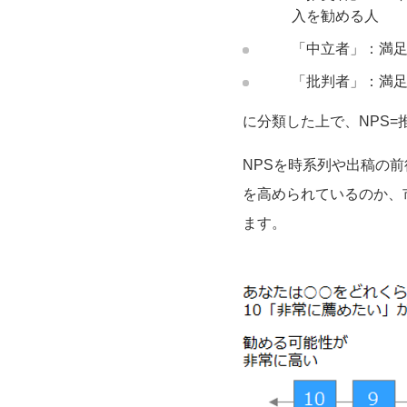
入を勧める人
「中立者」：満
「批判者」：満
に分類した上で、NPS=
NPSを時系列や出稿の
を高められているのか、
ます。